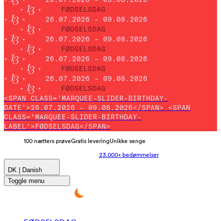
FØDSELSDAG
26.07.2026 – 09.08.2026
FØDSELSDAG
26.07.2026 – 09.08.2026
FØDSELSDAG
26.07.2026 – 09.08.2026
FØDSELSDAG
26.07.2026 – 09.08.2026
FØDSELSDAG
<SPAN CLASS='MARQUEE-SLIDER-BIRTHDAY-
DATE'>26.07.2026 – 09.08.2026</SPAN> <SPAN
CLASS='MARQUEE-SLIDER-BIRTHDAY-
LABEL'>FØDSELSDAG</SPAN>
100 nætters prøve
Gratis levering
Unikke senge
23.000+ bedømmelser
DK | Danish
Toggle menu