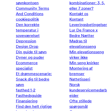
søvnkontoen
kombinationer: 3, 5,
Community Terms
eller 7 zoner?
And Conditions
Kontakt os
cookiepolitik
Kontant
Den korrekte
Leveringsbetingelser
temperatur i
Lur De France x
soveværelset
Bedre Nætter
Depression
Madras til
Design Drop
elevationsseng
Din guide til søvn
Min elevationsseng
Dyner og puder
virker ikke
Ecommerce
Min seng knirker
specialist
Montering af
Et drømmescenarie:
bremser
Snack dig til bedre
Nattetisseri
søvn
Norsk
fasthed 1-2
kundeservicemedarb
Fasthedsguide
ejder
Finansiering
Ofte stillede
Find den helt rigtige
spørgsmål