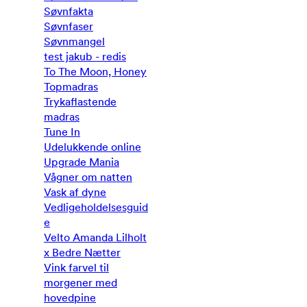
Søvnfakta
Søvnfaser
Søvnmangel
test jakub - redis
To The Moon, Honey
Topmadras
Trykaflastende
madras
Tune In
Udelukkende online
Upgrade Mania
Vågner om natten
Vask af dyne
Vedligeholdelsesguid
e
Velto Amanda Lilholt
x Bedre Nætter
Vink farvel til
morgener med
hovedpine