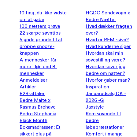
10 ting, du ikke vidste
HGDG Sendevogn x
om at gabe
Bedre Nætter
100 nætters prøve
Hvad dækker fragten
22 skarpe søvntips
over?
5 gode grunde til at
Hvad er REM-søvn?
droppe snooze-
Hvad kunderne siger
knappen
Hvordan skal min
A-mennesker får
sovestilling være?
mere i løn end B-
Hvordan sover jeg
mennesker
bedre om natten?
Anmeldelser
Hvorfor gaber man?
Artikler
Inspiration
B2B-aftaler
Januarudsalg DK -
Bedre Malte x
2026 -G
Rasmus Brohave
Jaxstyle
Bedre Stephania
Kom sovende til
Black Month
bedre
Boksmadrassen: Et
løbepræstationer
sikkert plus på
Komfort i mange