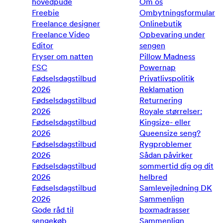
hovedpude
Om os
Freebie
Ombytningsformular
Freelance designer
Onlinebutik
Freelance Video
Opbevaring under
Editor
sengen
Fryser om natten
Pillow Madness
FSC
Powernap
Fødselsdagstilbud
Privatlivspolitik
2026
Reklamation
Fødselsdagstilbud
Returnering
2026
Royale størrelser:
Fødselsdagstilbud
Kingsize- eller
2026
Queensize seng?
Fødselsdagstilbud
Rygproblemer
2026
Sådan påvirker
Fødselsdagstilbud
sommertid dig og dit
2026
helbred
Fødselsdagstilbud
Samlevejledning DK
2026
Sammenlign
Gode råd til
boxmadrasser
sengekøb
Sammenlign