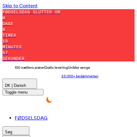
Skip to Content
FØDSELSDAG SLUTTER OM
0
DAGE
9
TIMER
15
MINUTES
56
SEKUNDER
100 nætters prøve
Gratis levering
Unikke senge
23.000+ bedømmelser
DK | Danish
Toggle menu
FØDSELSDAG
Søg