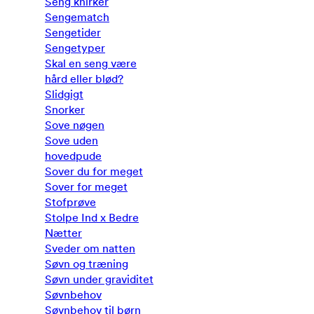
Seng knirker
Sengematch
Sengetider
Sengetyper
Skal en seng være
hård eller blød?
Slidgigt
Snorker
Sove nøgen
Sove uden
hovedpude
Sover du for meget
Sover for meget
Stofprøve
Stolpe Ind x Bedre
Nætter
Sveder om natten
Søvn og træning
Søvn under graviditet
Søvnbehov
Søvnbehov til børn