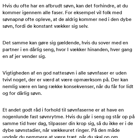
Hvis du ofte har en afbrudt søvn, kan det forhindre, at du
kommer igennem alle faser. For eksempel vil folk med
søvnapnø ofte opleve, at de aldrig kommer ned i den dybe
søvn, fordi de konstant vækker sig selv.
Det samme kan gøre sig gældende, hvis du sover med en
partner i en dårlig seng, hvor I vækker hinanden, hver gang
en af jer vender sig.
Vigtigheden af en god nattesøvn i alle søvnfaser er uden
tvivl noget, der er værd at være opmærksom på. Der kan
nemlig være en lang række konsekvenser, når du får for lidt
og for dårlig søvn.
Et andet godt råd i forhold til søvnfaserne er at have en
nogenlunde fast søvnrytme. Hvis du går i seng og står op på
samme tid hver dag, tilpasser din krop sig, så du ikke er i de
dybe søvnstadier, når vækkeuret ringer. På den måde
undgår du nemmere at være træt, når du skal op om