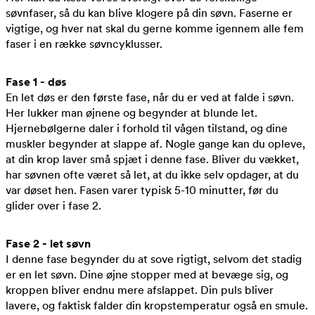
søvnfaser, så du kan blive klogere på din søvn. Faserne er
vigtige, og hver nat skal du gerne komme igennem alle fem
faser i en række søvncyklusser.
Fase 1 - døs
En let døs er den første fase, når du er ved at falde i søvn.
Her lukker man øjnene og begynder at blunde let.
Hjernebølgerne daler i forhold til vågen tilstand, og dine
muskler begynder at slappe af. Nogle gange kan du opleve,
at din krop laver små spjæt i denne fase. Bliver du vækket,
har søvnen ofte været så let, at du ikke selv opdager, at du
var døset hen. Fasen varer typisk 5-10 minutter, før du
glider over i fase 2.
Fase 2 - let søvn
I denne fase begynder du at sove rigtigt, selvom det stadig
er en let søvn. Dine øjne stopper med at bevæge sig, og
kroppen bliver endnu mere afslappet. Din puls bliver
lavere, og faktisk falder din kropstemperatur også en smule.