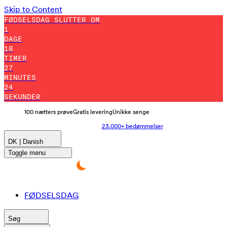
Skip to Content
FØDSELSDAG SLUTTER OM
1
DAGE
18
TIMER
27
MINUTES
23
SEKUNDER
100 nætters prøve
Gratis levering
Unikke senge
23.000+ bedømmelser
DK | Danish
Toggle menu
FØDSELSDAG
Søg