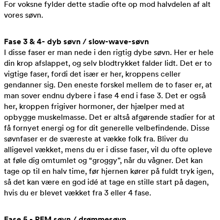
For voksne fylder dette stadie ofte op mod halvdelen af alt
vores søvn.
Fase 3 & 4- dyb søvn / slow-wave-søvn
I disse faser er man nede i den rigtig dybe søvn. Her er hele
din krop afslappet, og selv blodtrykket falder lidt. Det er to
vigtige faser, fordi det især er her, kroppens celler
gendanner sig. Den eneste forskel mellem de to faser er, at
man sover endnu dybere i fase 4 end i fase 3. Det er også
her, kroppen frigiver hormoner, der hjælper med at
opbygge muskelmasse. Det er altså afgørende stadier for at
få fornyet energi og for dit generelle velbefindende. Disse
søvnfaser er de sværeste at vække folk fra. Bliver du
alligevel vækket, mens du er i disse faser, vil du ofte opleve
at føle dig omtumlet og “groggy”, når du vågner. Det kan
tage op til en halv time, før hjernen kører på fuldt tryk igen,
så det kan være en god idé at tage en stille start på dagen,
hvis du er blevet vækket fra 3 eller 4 fase.
Fase 5 - REM søvn / drømmesøvn