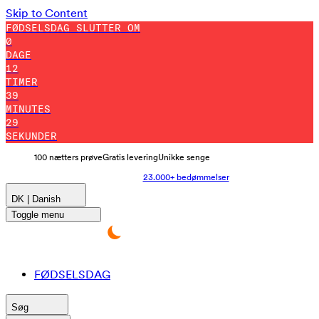
Skip to Content
FØDSELSDAG SLUTTER OM
0
DAGE
12
TIMER
39
MINUTES
28
SEKUNDER
100 nætters prøve
Gratis levering
Unikke senge
23.000+ bedømmelser
DK | Danish
Toggle menu
FØDSELSDAG
Søg