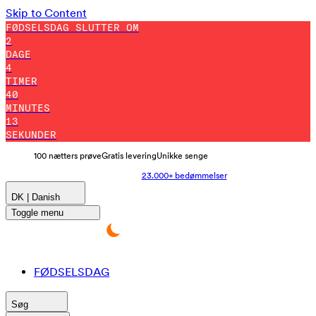
Skip to Content
FØDSELSDAG SLUTTER OM
2
DAGE
4
TIMER
40
MINUTES
10
SEKUNDER
100 nætters prøve
Gratis levering
Unikke senge
23.000+ bedømmelser
DK | Danish
Toggle menu
FØDSELSDAG
Søg