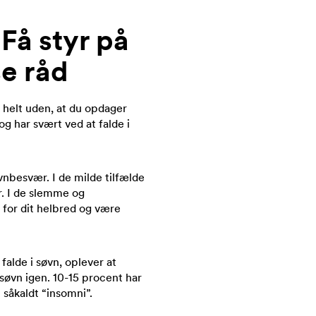
Få styr på
e råd
e helt uden, at du opdager
og har svært ved at falde i
nbesvær. I de milde tilfælde
r. I de slemme og
 for dit helbred og være
alde i søvn, oplever at
 søvn igen. 10-15 procent har
såkaldt “insomni”.