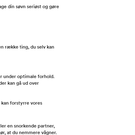
tage din søvn seriøst og gøre
n række ting, du selv kan
er under optimale forhold.
 der kan gå ud over
d kan forstyrre vores
ller en snorkende partner,
gør, at du nemmere vågner.