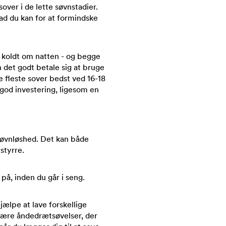
sover i de lette søvnstadier.
vad du kan for at formindske
r koldt om natten - og begge
n det godt betale sig at bruge
e fleste sover bedst ved 16-18
od investering, ligesom en
e søvnløshed. Det kan både
styrre.
 på, inden du går i seng.
hjælpe at lave forskellige
 være åndedrætsøvelser, der