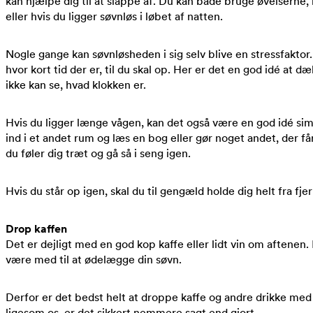
kan hjælpe dig til at slappe af. Du kan både bruge øvelserne, n
eller hvis du ligger søvnløs i løbet af natten.
Nogle gange kan søvnløsheden i sig selv blive en stressfaktor.
hvor kort tid der er, til du skal op. Her er det en god idé at d
ikke kan se, hvad klokken er.
Hvis du ligger længe vågen, kan det også være en god idé sim
ind i et andet rum og læs en bog eller gør noget andet, der får d
du føler dig træt og gå så i seng igen.
Hvis du står op igen, skal du til gengæld holde dig helt fra f
Drop kaffen
Det er dejligt med en god kop kaffe eller lidt vin om aftenen
være med til at ødelægge din søvn.
Derfor er det bedst helt at droppe kaffe og andre drikke med 
ligesom os, er det sikkert nemmere sagt end gjort.