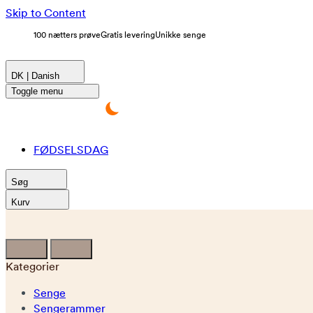
Skip to Content
100 nætters prøve
Gratis levering
Unikke senge
DK | Danish
Toggle menu
FØDSELSDAG
Søg
Kurv
Kategorier
Senge
Sengerammer