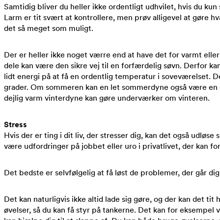
Samtidig bliver du heller ikke ordentligt udhvilet, hvis du kun 
Larm er tit svært at kontrollere, men prøv alligevel at gøre h
det så meget som muligt.
Der er heller ikke noget værre end at have det for varmt elle
dele kan være den sikre vej til en forfærdelig søvn. Derfor ka
lidt energi på at få en ordentlig temperatur i soveværelset. D
grader. Om sommeren kan en let sommerdyne også være en g
dejlig varm vinterdyne kan gøre underværker om vinteren.
Stress
Hvis der er ting i dit liv, der stresser dig, kan det også udløs
være udfordringer på jobbet eller uro i privatlivet, der kan for
Det bedste er selvfølgelig at få løst de problemer, der går dig
Det kan naturligvis ikke altid lade sig gøre, og der kan det tit 
øvelser, så du kan få styr på tankerne. Det kan for eksempel