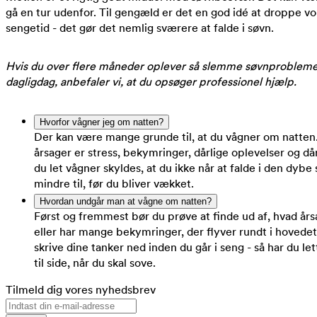
gå en tur udenfor. Til gengæld er det en god idé at droppe vol
sengetid - det gør det nemlig sværere at falde i søvn.
Hvis du over flere måneder oplever så slemme søvnproblemer,
dagligdag, anbefaler vi, at du opsøger professionel hjælp.
Hvorfor vågner jeg om natten?
Der kan være mange grunde til, at du vågner om natten
årsager er stress, bekymringer, dårlige oplevelser og dår
du let vågner skyldes, at du ikke når at falde i den dybe 
mindre til, før du bliver vækket.
Hvordan undgår man at vågne om natten?
Først og fremmest bør du prøve at finde ud af, hvad årsa
eller har mange bekymringer, der flyver rundt i hovedet
skrive dine tanker ned inden du går i seng - så har du l
til side, når du skal sove.
Tilmeld dig vores nyhedsbrev