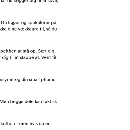
år du lægger dig til at sove,
 Du ligger og spekulerer på,
ække dine vækkeure til, så du
pelthen at stå op. Sæt dig
ig til at slappe af. Vent til
jernsynet og din smartphone.
. Men begge dele kan faktisk
koffein - men hvis du er