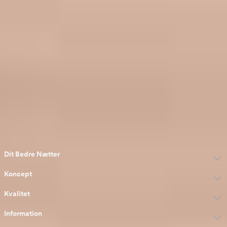
Godkendt webshop
af e-handelsfonden
Dit Bedre Nætter
Koncept
Kvalitet
Information