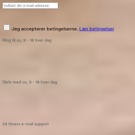
Tilmeld
Jeg accepterer betingelserne.
Læs betingelser
Ring til os, 9 - 18 hver dag
+45 78 75 00 77
Skriv med os, 9 - 18 hver dag
Chat med os
24 timers e-mail support