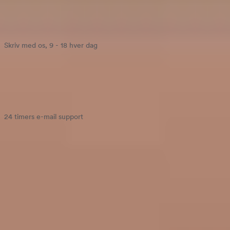
Skriv med os, 9 - 18 hver dag
Chat med os
24 timers e-mail support
kontakt@bedrenaetter.dk