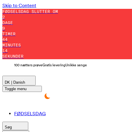
Skip to Content
FØDSELSDAG SLUTTER OM
2
DAGE
9
TIMER
44
MINUTES
12
SEKUNDER
100 nætters prøve
Gratis levering
Unikke senge
DK | Danish
Toggle menu
FØDSELSDAG
Søg