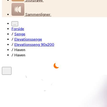
Stofprøve
Sammenligner
...
Forside
/
Senge
/
Elevationssenge
/
Elevationsseng 90x200
/
Haven
/
Haven