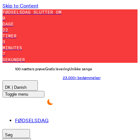
Skip to Content
FØDSELSDAG SLUTTER OM
0
DAGE
22
TIMER
3
MINUTES
1
SEKUNDER
100 nætters prøve
Gratis levering
Unikke senge
23.000+ bedømmelser
DK | Danish
Toggle menu
FØDSELSDAG
Søg