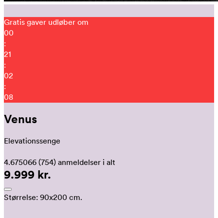
Gratis gaver udløber om
00
:
21
:
02
:
02
Venus
Elevationssenge
4.675066
(754)
anmeldelser i alt
9.999 kr.
Størrelse:
90x200 cm.