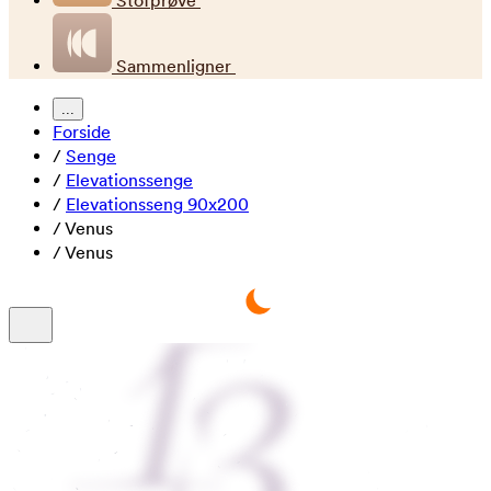
Stofprøve
Sammenligner
...
Forside
/
Senge
/
Elevationssenge
/
Elevationsseng 90x200
/
Venus
/
Venus