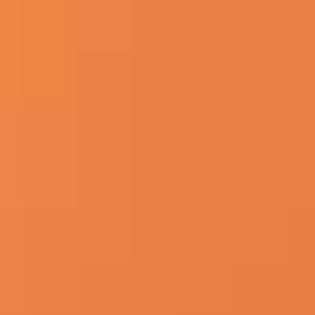
Skip to Content
FØDSELSDAG SLUTTER OM
1
DAGE
17
TIMER
52
MINUTES
8
SEKUNDER
100 nætters prøve
Gratis levering
Unikke senge
DK | Danish
Toggle menu
FØDSELSDAG
Søg