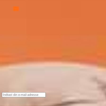
90x210 cm.
•
Boxmadras
Hvilken enkeltseng 90x210 bør jeg vælge?
Hvilken seng du bør vælge afhænger af dine behov. Den 
nemlig den seng, der opfylder alle dine ønsker og beh
vælge mellem vores fantastiske elevationssenge, som b
nattesøvn.
Hvad er fordelen ved at købe en enkeltseng 90x210 hos Bedre Næt
Hos Bedre Nætter bruger vi udelukkende de bedste mate
fantastisk seng. Kvalitetsmaterialer sikrer nemlig ikke 
det sikrer også, at din seng er mere holdbar og solid, så
mange år frem.
Tilmeld dig vores nyhedsbrev
Tilmeld