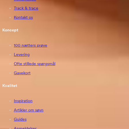
Track & trace
Kontakt os
Koncept
100 nætters prøve
Levering
Ofte stillede spørgsmål
Gavekort
Kvalitet
Inspiration
Artikler om søvn
Guides
Anmeldelser