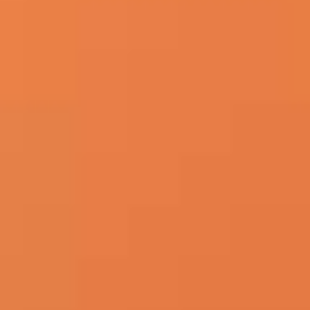
Kurv
Kategorier
Senge
Sengerammer
Sovesofaer
Tilbehør
Madrasser
Mini
Fødselsdag
Tools
Sengematch