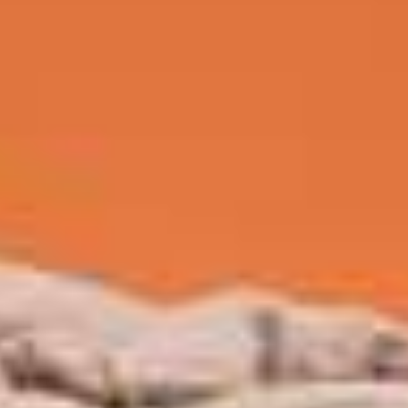
bedste seng for dig, er
ov. Hos Bedre Nætter kan du
åde sikrer en suveræn
ter?
rialer, så du kan få en
bare en fantastisk komfort, men
 du kan nyde godt af den i