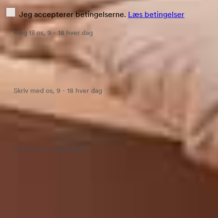
Jeg accepterer betingelserne.
Læs betingelser
Ring til os, 9 - 18 hver dag
+45 78 75 00 77
Skriv med os, 9 - 18 hver dag
Chat med os
24 timers e-mail support
kontakt@bedrenaetter.dk
4.7 af 20.000+ anmeldelser