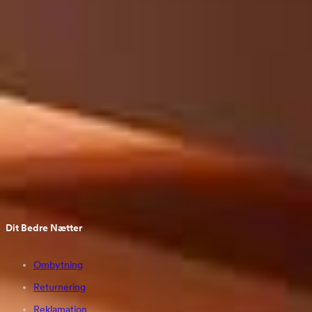
Personlig rådgivning hverdage 9-18
Gratis og hurtig levering
100 nætters risikofri prøve
Godkendt webshop
af e-handelsfonden
Dit Bedre Nætter
Ombytning
Returnering
Reklamation