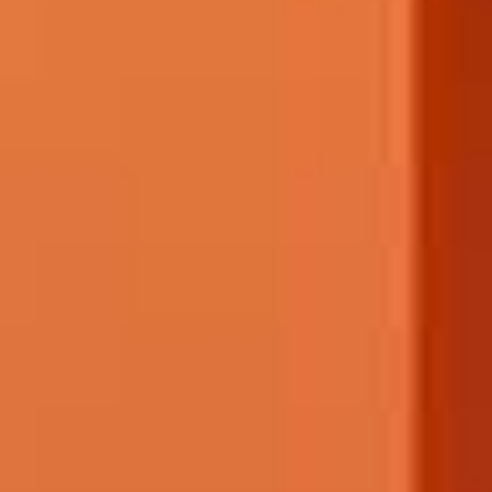
en seng med ekstra længde, så du ikke vågner med at
 kan finde én, der passer til dig.