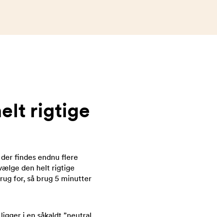
lt rigtige
 der findes endnu flere
vælge den helt rigtige
rug for, så brug 5 minutter
ligger i en såkaldt ”neutral