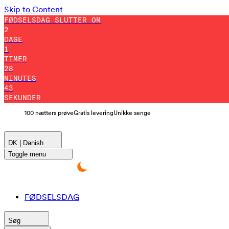
Skip to Content
FØDSELSDAG SLUTTER OM
2
DAGE
1
TIMER
28
MINUTES
42
SEKUNDER
100 nætters prøve
Gratis levering
Unikke senge
DK | Danish
Toggle menu
FØDSELSDAG
Søg