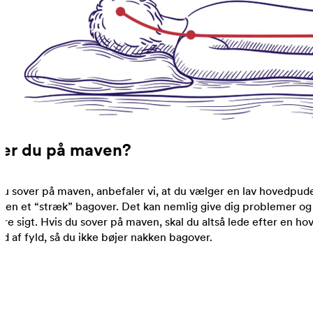
er du på maven?
du sover på maven, anbefaler vi, at du vælger en lav hovedpude
jlen et “stræk” bagover. Det kan nemlig give dig problemer og
re sigt. Hvis du sover på maven, skal du altså lede efter en h
ld af fyld, så du ikke bøjer nakken bagover.