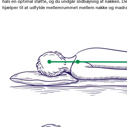
hals en optimal støtte, og du undgår slidbøjning af nakken. D
hjælper til at udfylde mellemrummet mellem nakke og madra