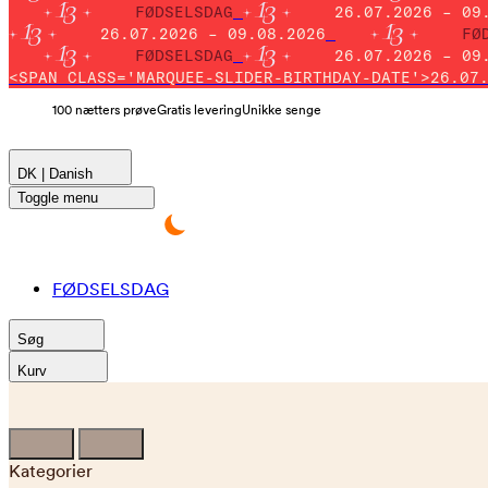
FØDSELSDAG
26.07.2026 – 09
26.07.2026 – 09.08.2026
FØ
FØDSELSDAG
26.07.2026 – 09
<SPAN CLASS='MARQUEE-SLIDER-BIRTHDAY-DATE'>26.07
100 nætters prøve
Gratis levering
Unikke senge
DK | Danish
Toggle menu
FØDSELSDAG
Søg
Kurv
Kategorier