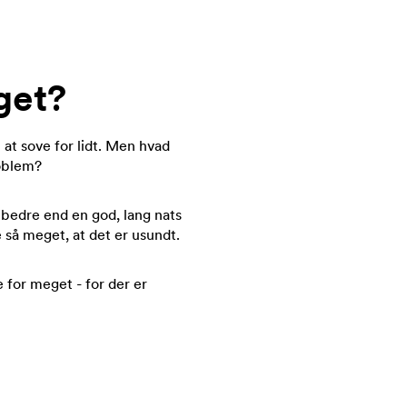
get?
at sove for lidt. Men hvad
oblem?
 bedre end en god, lang nats
 så meget, at det er usundt.
e for meget - for der er