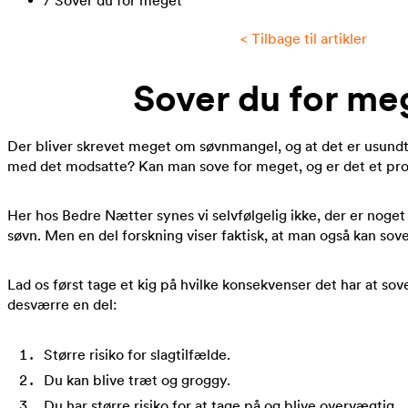
/
Sover du for meget
< Tilbage til artikler
Sover du for me
Der bliver skrevet meget om søvnmangel, og at det er usundt 
med det modsatte? Kan man sove for meget, og er det et pr
Her hos Bedre Nætter synes vi selvfølgelig ikke, der er noget
søvn. Men en del forskning viser faktisk, at man også kan sove
Lad os først tage et kig på hvilke konsekvenser det har at sov
desværre en del:
Større risiko for slagtilfælde.
Du kan blive træt og groggy.
Du har større risiko for at tage på og blive overvægtig.