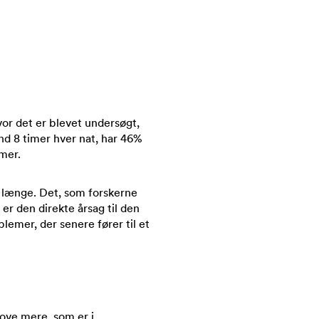
vor det er blevet undersøgt,
nd 8 timer hver nat, har 46%
imer.
ve længe. Det, som forskerne
er den direkte årsag til den
lemer, der senere fører til et
 sove mere, som er i