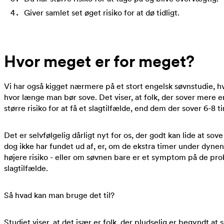
Giver samlet set øget risiko for at dø tidligt.
Hvor meget er for meget?
Vi har også kigget nærmere på et stort engelsk søvnstudie, h
hvor længe man bør sove. Det viser, at folk, der sover mere e
større risiko for at få et slagtilfælde, end dem der sover 6-8 t
Det er selvfølgelig dårligt nyt for os, der godt kan lide at so
dog ikke har fundet ud af, er, om de ekstra timer under dynen 
højere risiko - eller om søvnen bare er et symptom på de prob
slagtilfælde.
Så hvad kan man bruge det til?
Studiet viser, at det især er folk, der pludselig er begyndt at