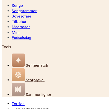
Senge
Sengerammer
Sovesofaer
Tilbehør
Madrasser
Mini
Fødselsdag
Tools
Sengematch
Stofprøve
Sammenligner
Forside