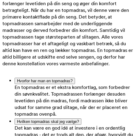
forlænger levetiden på din seng og øger din komfort
betragteligt. Når du har en topmadras, vil denne være den
primære kontaktflade på din seng. Det betyder, at
topmadrassen samarbejder med de underliggende
madrasser og derved forbedrer din komfort. Samtidig vil
topmadrassen tage størsteparten af slitagen. Alle vores
topmadrasser har et aftageligt og vaskbart betræk, så du
altid kan have en ren og lækker topmadras. En topmadras er
altid billigere at udskifte end selve sengen, og derfor har
denne konstellation vores varmeste anbefalinger.
Hvorfor har man en topmadras?
En topmadras er et ekstra komfortlag, som forbedrer
din søvnkvalitet. Topmadrassen forlænger desuden
levetiden på din madras, fordi madrassen ikke bliver
udsat for samme grad slitage, når der er placeret en
topmadras ovenpå.
Hvilken topmadras skal jeg vælge?
Det kan være en god idé at investere i en ordentlig
topmadras - det er trods alt den, der afgør, hvorvidt du