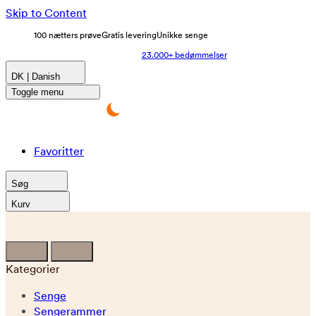
Skip to Content
100 nætters prøve
Gratis levering
Unikke senge
23.000+ bedømmelser
DK | Danish
Toggle menu
Favoritter
Søg
Kurv
Kategorier
Senge
Sengerammer