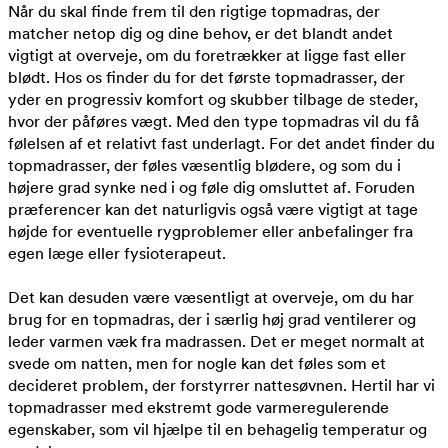
Når du skal finde frem til den rigtige topmadras, der
matcher netop dig og dine behov, er det blandt andet
vigtigt at overveje, om du foretrækker at ligge fast eller
blødt. Hos os finder du for det første topmadrasser, der
yder en progressiv komfort og skubber tilbage de steder,
hvor der påføres vægt. Med den type topmadras vil du få
følelsen af et relativt fast underlagt. For det andet finder du
topmadrasser, der føles væsentlig blødere, og som du i
højere grad synke ned i og føle dig omsluttet af. Foruden
præferencer kan det naturligvis også være vigtigt at tage
højde for eventuelle rygproblemer eller anbefalinger fra
egen læge eller fysioterapeut.
Det kan desuden være væsentligt at overveje, om du har
brug for en topmadras, der i særlig høj grad ventilerer og
leder varmen væk fra madrassen. Det er meget normalt at
svede om natten, men for nogle kan det føles som et
decideret problem, der forstyrrer nattesøvnen. Hertil har vi
topmadrasser med ekstremt gode varmeregulerende
egenskaber, som vil hjælpe til en behagelig temperatur og