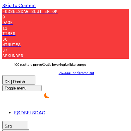
Skip to Content
FØDSELSDAG SLUTTER OM
0
DAGE
11
TIMER
36
MINUTES
36
SEKUNDER
100 nætters prøve
Gratis levering
Unikke senge
23.000+ bedømmelser
DK | Danish
Toggle menu
FØDSELSDAG
Søg