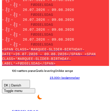
FØDSELSDAG
26.07.2026 – 09.08.2026
FØDSELSDAG
26.07.2026 – 09.08.2026
FØDSELSDAG
26.07.2026 – 09.08.2026
FØDSELSDAG
26.07.2026 – 09.08.2026
FØDSELSDAG
<SPAN CLASS='MARQUEE-SLIDER-BIRTHDAY-
DATE'>26.07.2026 – 09.08.2026</SPAN> <SPAN
CLASS='MARQUEE-SLIDER-BIRTHDAY-
LABEL'>FØDSELSDAG</SPAN>
100 nætters prøve
Gratis levering
Unikke senge
23.000+ bedømmelser
DK | Danish
Toggle menu