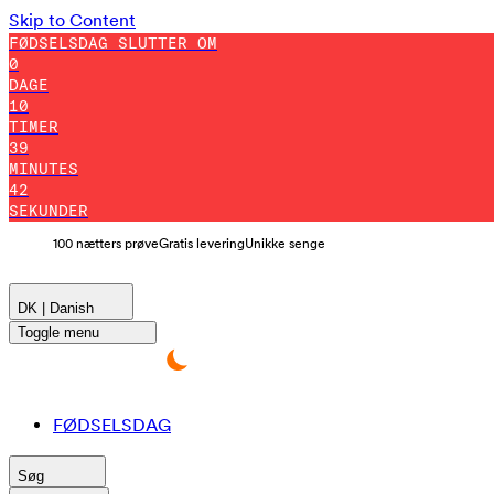
Skip to Content
FØDSELSDAG SLUTTER OM
0
DAGE
10
TIMER
39
MINUTES
41
SEKUNDER
100 nætters prøve
Gratis levering
Unikke senge
DK | Danish
Toggle menu
FØDSELSDAG
Søg