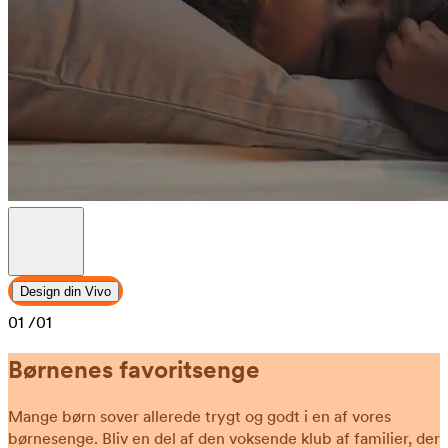
Design din Vivo
01
/01
Børnenes favoritsenge
Mange børn sover allerede trygt og godt i en af vores
børnesenge. Bliv en del af den voksende klub af familier, der