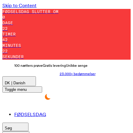
Skip to Content
FØDSELSDAG SLUTTER OM
0
DAGE
22
TIMER
42
MINUTES
13
SEKUNDER
100 nætters prøve
Gratis levering
Unikke senge
23.000+ bedømmelser
DK | Danish
Toggle menu
FØDSELSDAG
Søg