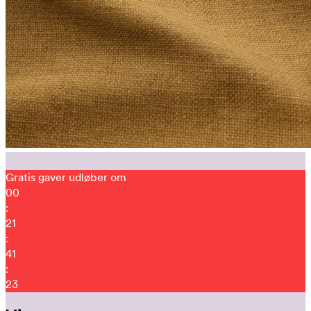
Gratis gaver udløber om
00
:
21
:
41
:
15