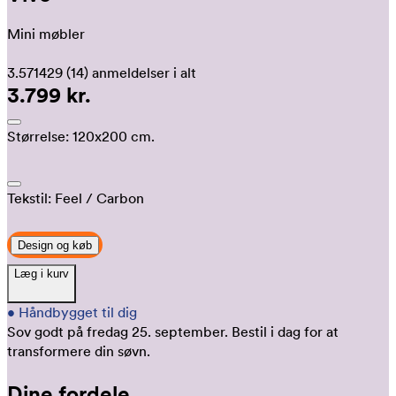
Mini møbler
3.571429
(14)
anmeldelser i alt
3.799 kr.
Størrelse:
120x200 cm.
Tekstil:
Feel
/ Carbon
Design og køb
Læg i kurv
•
Håndbygget til dig
Sov godt på fredag 25. september.
Bestil i dag for at
transformere din søvn.
Dine fordele