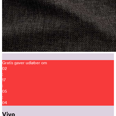
Gratis gaver udløber om
02
:
17
:
04
:
56
Vivo