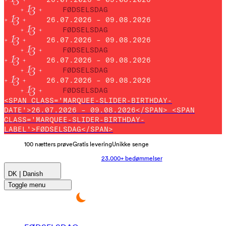
FØDSELSDAG
26.07.2026 – 09.08.2026
FØDSELSDAG
26.07.2026 – 09.08.2026
FØDSELSDAG
26.07.2026 – 09.08.2026
FØDSELSDAG
26.07.2026 – 09.08.2026
FØDSELSDAG
<SPAN CLASS='MARQUEE-SLIDER-BIRTHDAY-
DATE'>26.07.2026 – 09.08.2026</SPAN> <SPAN
CLASS='MARQUEE-SLIDER-BIRTHDAY-
LABEL'>FØDSELSDAG</SPAN>
100 nætters prøve
Gratis levering
Unikke senge
23.000+ bedømmelser
DK | Danish
Toggle menu