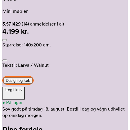
Mini møbler
3.571429
(14)
anmeldelser i alt
4.199 kr.
Størrelse:
140x200 cm.
Tekstil:
Larva
/ Walnut
Design og køb
Læg i kurv
•
På lager
Sov godt på tirsdag 18. august.
Bestil i dag og vågn udhvilet
op onsdag morgen.
Dine fordele