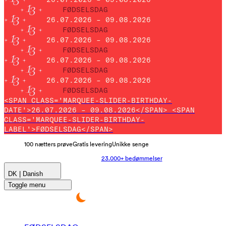
FØDSELSDAG
26.07.2026 – 09.08.2026
FØDSELSDAG
26.07.2026 – 09.08.2026
FØDSELSDAG
26.07.2026 – 09.08.2026
FØDSELSDAG
26.07.2026 – 09.08.2026
FØDSELSDAG
<SPAN CLASS='MARQUEE-SLIDER-BIRTHDAY-
DATE'>26.07.2026 – 09.08.2026</SPAN> <SPAN
CLASS='MARQUEE-SLIDER-BIRTHDAY-
LABEL'>FØDSELSDAG</SPAN>
100 nætters prøve
Gratis levering
Unikke senge
23.000+ bedømmelser
DK | Danish
Toggle menu