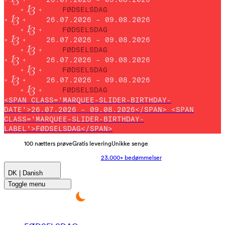
FØDSELSDAG
26.07.2026 – 09.08.2026
FØDSELSDAG
26.07.2026 – 09.08.2026
FØDSELSDAG
26.07.2026 – 09.08.2026
FØDSELSDAG
26.07.2026 – 09.08.2026
FØDSELSDAG
<SPAN CLASS='MARQUEE-SLIDER-BIRTHDAY-
DATE'>26.07.2026 – 09.08.2026</SPAN> <SPAN
CLASS='MARQUEE-SLIDER-BIRTHDAY-
LABEL'>FØDSELSDAG</SPAN>
100 nætters prøve
Gratis levering
Unikke senge
23.000+ bedømmelser
DK | Danish
Toggle menu