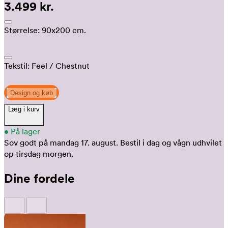
3.499 kr.
Størrelse:
90x200 cm.
Tekstil:
Feel
/ Chestnut
Design og køb
Læg i kurv
•
På lager
Sov godt på mandag 17. august.
Bestil i dag og vågn udhvilet
op tirsdag morgen.
Dine fordele