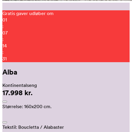
Gratis gaver udløber om
01
:
07
:
14
:
22
Alba
Kontinentalseng
17.998 kr.
Størrelse:
160x200 cm.
Tekstil:
Boucletta
/ Alabaster