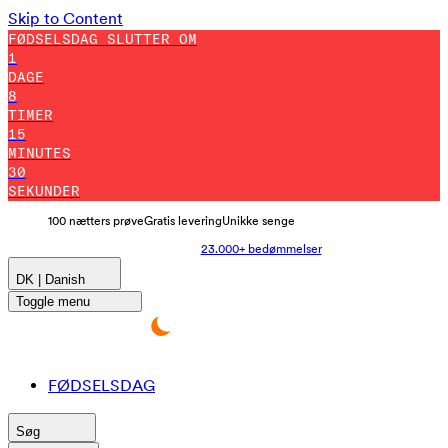
Skip to Content
FØDSELSDAG SLUTTER OM
1
DAGE
8
TIMER
15
MINUTES
21
SEKUNDER
100 nætters prøve
Gratis levering
Unikke senge
23.000+ bedømmelser
DK | Danish
Toggle menu
FØDSELSDAG
Søg