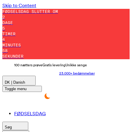
Skip to Content
FØDSELSDAG SLUTTER OM
2
DAGE
5
TIMER
4
MINUTES
57
SEKUNDER
100 nætters prøve
Gratis levering
Unikke senge
23.000+ bedømmelser
DK | Danish
Toggle menu
FØDSELSDAG
Søg