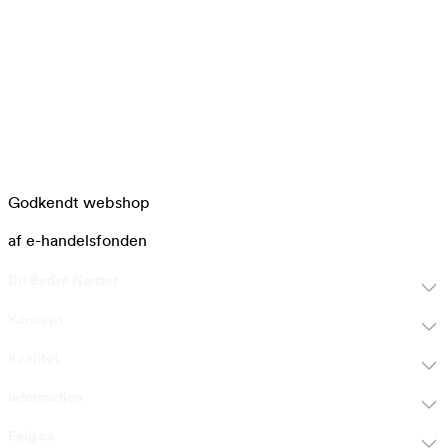
Godkendt webshop
af e-handelsfonden
Dit Bedre Nætter
Koncept
Kvalitet
Information
Følg os