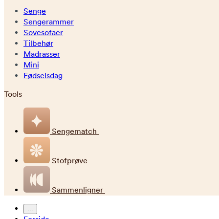
Senge
Sengerammer
Sovesofaer
Tilbehør
Madrasser
Mini
Fødselsdag
Tools
Sengematch
Stofprøve
Sammenligner
...