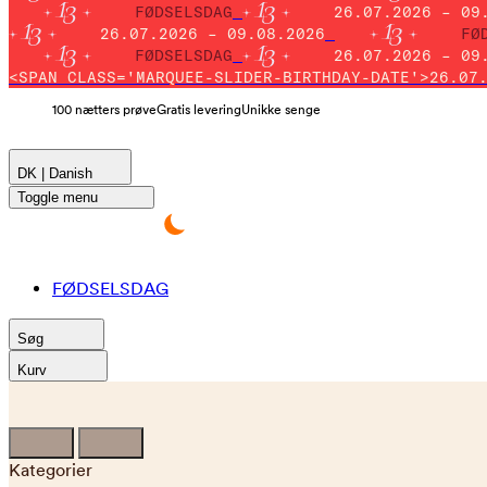
FØDSELSDAG
26.07.2026 – 09
26.07.2026 – 09.08.2026
FØ
FØDSELSDAG
26.07.2026 – 09
<SPAN CLASS='MARQUEE-SLIDER-BIRTHDAY-DATE'>26.07
100 nætters prøve
Gratis levering
Unikke senge
DK | Danish
Toggle menu
FØDSELSDAG
Søg
Kurv
Kategorier