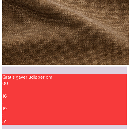
Gratis gaver udløber om
00
:
16
:
19
:
40