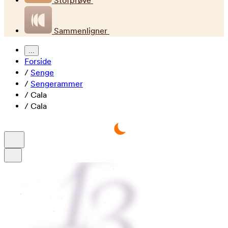
Stofprøve
Sammenligner
...
Forside
/
Senge
/
Sengerammer
/
Cala
/
Cala