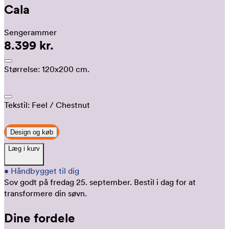
Cala
Sengerammer
8.399 kr.
Størrelse:
120x200 cm.
Tekstil:
Feel
/ Chestnut
Design og køb
Læg i kurv
•
Håndbygget til dig
Sov godt på fredag 25. september.
Bestil i dag for at
transformere din søvn.
Dine fordele