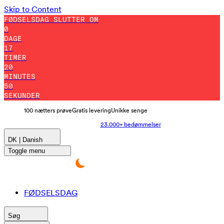
Skip to Content
FØDSELSDAG SLUTTER OM
0
DAGE
17
TIMER
20
MINUTES
40
SEKUNDER
100 nætters prøve
Gratis levering
Unikke senge
23.000+ bedømmelser
DK | Danish
Toggle menu
FØDSELSDAG
Søg