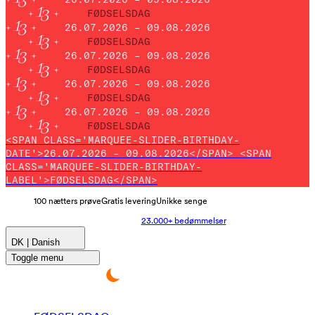
FØDSELSDAG
26.07.2026 – 09.08.2026
FØDSELSDAG
26.07.2026 – 09.08.2026
FØDSELSDAG
26.07.2026 – 09.08.2026
FØDSELSDAG
26.07.2026 – 09.08.2026
FØDSELSDAG
<SPAN CLASS='MARQUEE-SLIDER-BIRTHDAY-
DATE'>26.07.2026 – 09.08.2026</SPAN> <SPAN
CLASS='MARQUEE-SLIDER-BIRTHDAY-
LABEL'>FØDSELSDAG</SPAN>
100 nætters prøve
Gratis levering
Unikke senge
23.000+ bedømmelser
DK | Danish
Toggle menu