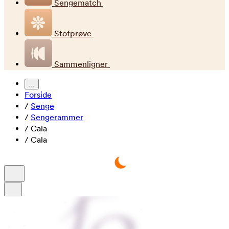
Sengematch
Stofprøve
Sammenligner
...
Forside
/
Senge
/
Sengerammer
/
Cala
/
Cala