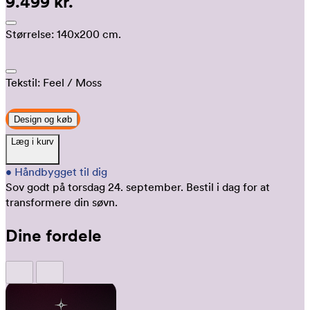
9.499 kr.
Størrelse:
140x200 cm.
Tekstil:
Feel
/ Moss
Design og køb
Læg i kurv
•
Håndbygget til dig
Sov godt på torsdag 24. september.
Bestil i dag for at
transformere din søvn.
Dine fordele