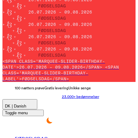
FØDSELSDAG
26.07.2026 – 09.08.2026
FØDSELSDAG
26.07.2026 – 09.08.2026
FØDSELSDAG
26.07.2026 – 09.08.2026
FØDSELSDAG
26.07.2026 – 09.08.2026
FØDSELSDAG
<SPAN CLASS='MARQUEE-SLIDER-BIRTHDAY-
DATE'>26.07.2026 – 09.08.2026</SPAN> <SPAN
CLASS='MARQUEE-SLIDER-BIRTHDAY-
LABEL'>FØDSELSDAG</SPAN>
100 nætters prøve
Gratis levering
Unikke senge
23.000+ bedømmelser
DK | Danish
Toggle menu