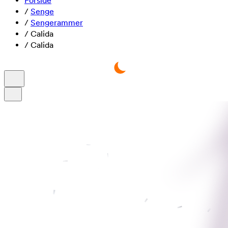
Forside
/
Senge
/
Sengerammer
/
Calida
/
Calida