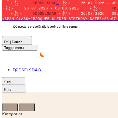
FØDSELSDAG
26.07.2026 – 09
26.07.2026 – 09.08.2026
FØ
FØDSELSDAG
26.07.2026 – 09
<SPAN CLASS='MARQUEE-SLIDER-BIRTHDAY-DATE'>26.07
100 nætters prøve
Gratis levering
Unikke senge
DK | Danish
Toggle menu
FØDSELSDAG
Søg
Kurv
Kategorier