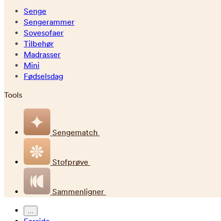
Senge
Sengerammer
Sovesofaer
Tilbehør
Madrasser
Mini
Fødselsdag
Tools
Sengematch
Stofprøve
Sammenligner
...