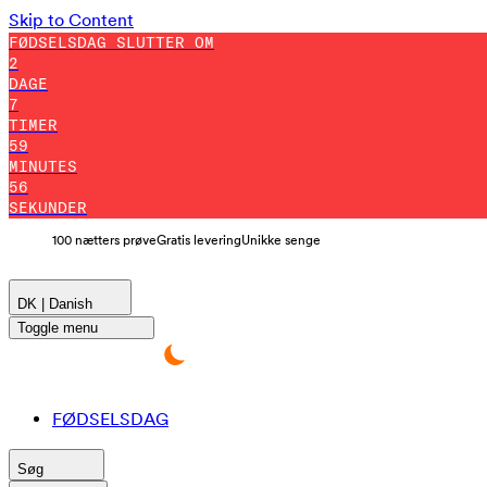
Skip to Content
FØDSELSDAG SLUTTER OM
2
DAGE
7
TIMER
59
MINUTES
54
SEKUNDER
100 nætters prøve
Gratis levering
Unikke senge
DK | Danish
Toggle menu
FØDSELSDAG
Søg