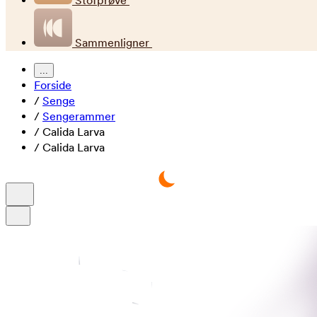
Stofprøve
Sammenligner
...
Forside
/
Senge
/
Sengerammer
/
Calida Larva
/
Calida Larva