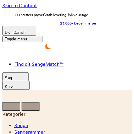
Skip to Content
100 nætters prøve
Gratis levering
Unikke senge
23.000+ bedømmelser
DK | Danish
Toggle menu
Find dit SengeMatch™
Søg
Kurv
Kategorier
Senge
Sengerammer