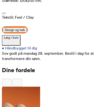
Størrelse:
120x200 cm.
Tekstil:
Feel
/ Clay
Design og køb
Læg i kurv
•
Håndbygget til dig
Sov godt på mandag 28. september.
Bestil i dag for at
transformere din søvn.
Dine fordele