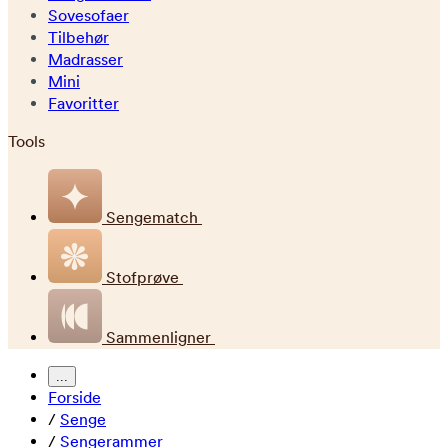
Sovesofaer
Tilbehør
Madrasser
Mini
Favoritter
Tools
Sengematch
Stofprøve
Sammenligner
...
Forside
/
Senge
/
Sengerammer