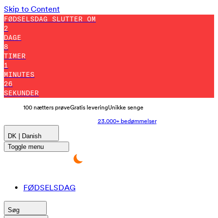
Skip to Content
FØDSELSDAG SLUTTER OM
2
DAGE
8
TIMER
1
MINUTES
24
SEKUNDER
100 nætters prøve
Gratis levering
Unikke senge
23.000+ bedømmelser
DK | Danish
Toggle menu
FØDSELSDAG
Søg