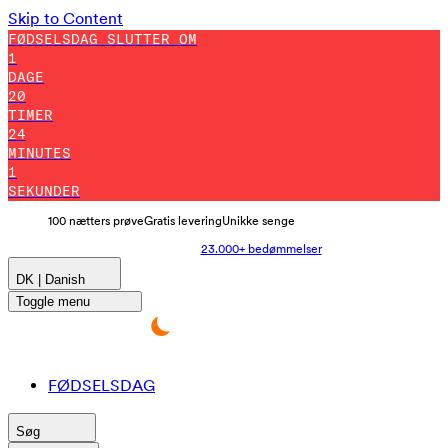
Skip to Content
FØDSELSDAG SLUTTER OM
1
DAGE
20
TIMER
24
MINUTES
0
SEKUNDER
100 nætters prøve
Gratis levering
Unikke senge
23.000+ bedømmelser
DK | Danish
Toggle menu
FØDSELSDAG
Søg