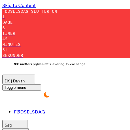
Skip to Content
FØDSELSDAG SLUTTER OM
1
DAGE
6
TIMER
42
MINUTES
50
SEKUNDER
100 nætters prøve
Gratis levering
Unikke senge
DK | Danish
Toggle menu
FØDSELSDAG
Søg