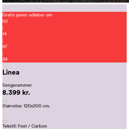
Gratis gaver udløber om
02
:
14
:
47
:
24
Linea
Sengerammer
8.399 kr.
Størrelse:
120x200 cm.
Tekstil:
Feel
/ Carbon