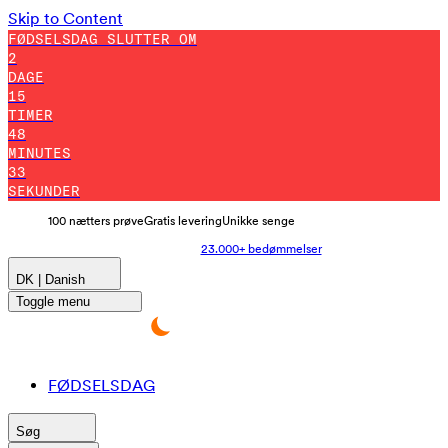
Skip to Content
FØDSELSDAG SLUTTER OM
2
DAGE
15
TIMER
48
MINUTES
23
SEKUNDER
100 nætters prøve
Gratis levering
Unikke senge
23.000+ bedømmelser
DK | Danish
Toggle menu
FØDSELSDAG
Søg