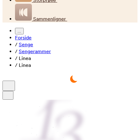
Stofprøve
Sammenligner
...
Forside
/
Senge
/
Sengerammer
/
Linea
/
Linea