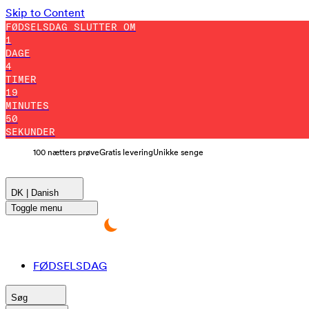
Skip to Content
FØDSELSDAG SLUTTER OM
1
DAGE
4
TIMER
19
MINUTES
48
SEKUNDER
100 nætters prøve
Gratis levering
Unikke senge
DK | Danish
Toggle menu
FØDSELSDAG
Søg