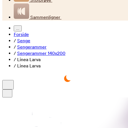
Stofprøve
Sammenligner
...
Forside
/
Senge
/
Sengerammer
/
Sengerammer 140x200
/
Linea Larva
/
Linea Larva