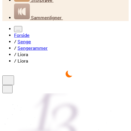
Stofprøve
Sammenligner
...
Forside
/
Senge
/
Sengerammer
/
Liora
/
Liora