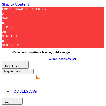
Skip to Content
FØDSELSDAG SLUTTER OM
2
DAGE
5
TIMER
24
MINUTES
55
SEKUNDER
100 nætters prøve
Gratis levering
Unikke senge
23.000+ bedømmelser
DK | Danish
Toggle menu
FØDSELSDAG
Søg