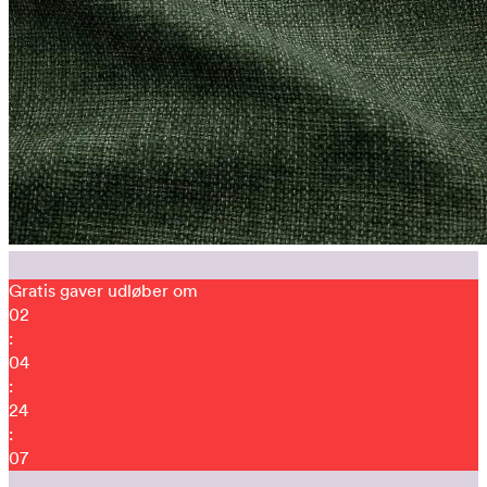
Gratis gaver udløber om
02
:
04
:
23
:
57