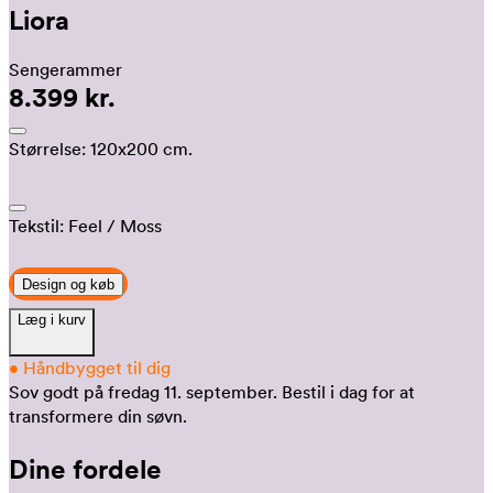
Liora
Sengerammer
8.399 kr.
Størrelse:
120x200 cm.
Tekstil:
Feel
/ Moss
Design og køb
Læg i kurv
•
Håndbygget til dig
Sov godt på fredag 11. september.
Bestil i dag for at
transformere din søvn.
Dine fordele