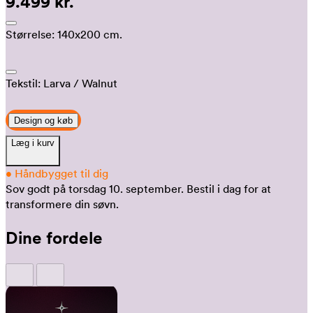
9.499 kr.
Størrelse:
140x200 cm.
Tekstil:
Larva
/ Walnut
Design og køb
Læg i kurv
•
Håndbygget til dig
Sov godt på torsdag 10. september.
Bestil i dag for at
transformere din søvn.
Dine fordele