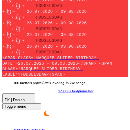
FØDSELSDAG
26.07.2026 – 09.08.2026
FØDSELSDAG
26.07.2026 – 09.08.2026
FØDSELSDAG
26.07.2026 – 09.08.2026
FØDSELSDAG
26.07.2026 – 09.08.2026
FØDSELSDAG
<SPAN CLASS='MARQUEE-SLIDER-BIRTHDAY-
DATE'>26.07.2026 – 09.08.2026</SPAN> <SPAN
CLASS='MARQUEE-SLIDER-BIRTHDAY-
LABEL'>FØDSELSDAG</SPAN>
100 nætters prøve
Gratis levering
Unikke senge
23.000+ bedømmelser
DK | Danish
Toggle menu