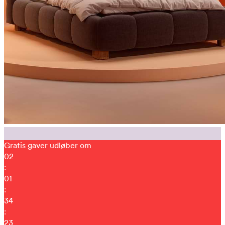
Gratis gaver udløber om
02
:
01
:
34
:
10