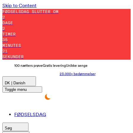
Skip to Content
FØDSELSDAG SLUTTER OM
2
DAGE
2
TIMER
35
MINUTES
9
SEKUNDER
100 nætters prøve
Gratis levering
Unikke senge
23.000+ bedømmelser
DK | Danish
Toggle menu
FØDSELSDAG
Søg