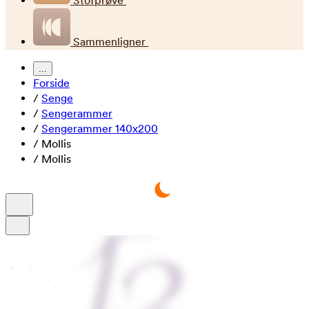
Stofprøve
Sammenligner
...
Forside
/
Senge
/
Sengerammer
/
Sengerammer 140x200
/
Mollis
/
Mollis