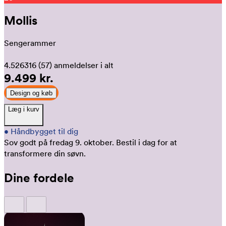
Mollis
Sengerammer
4.526316
(57)
anmeldelser i alt
9.499 kr.
Design og køb
Læg i kurv
•
Håndbygget til dig
Sov godt på fredag 9. oktober.
Bestil i dag for at
transformere din søvn.
Dine fordele