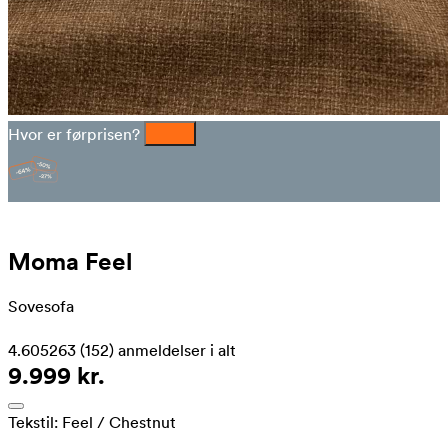
Hvor er førprisen?
Moma Feel
Sovesofa
4.605263
(152)
anmeldelser i alt
9.999 kr.
Tekstil:
Feel
/ Chestnut