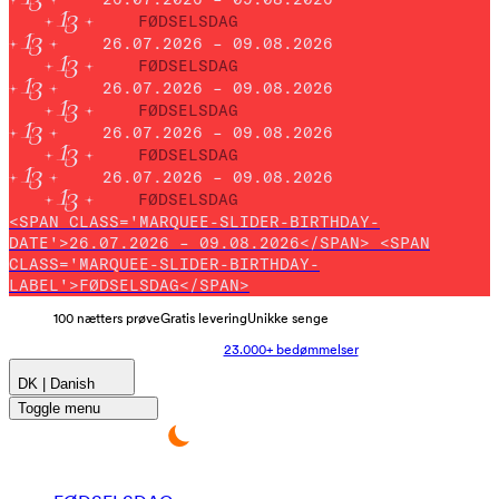
FØDSELSDAG
26.07.2026 – 09.08.2026
FØDSELSDAG
26.07.2026 – 09.08.2026
FØDSELSDAG
26.07.2026 – 09.08.2026
FØDSELSDAG
26.07.2026 – 09.08.2026
FØDSELSDAG
<SPAN CLASS='MARQUEE-SLIDER-BIRTHDAY-
DATE'>26.07.2026 – 09.08.2026</SPAN> <SPAN
CLASS='MARQUEE-SLIDER-BIRTHDAY-
LABEL'>FØDSELSDAG</SPAN>
100 nætters prøve
Gratis levering
Unikke senge
23.000+ bedømmelser
DK | Danish
Toggle menu