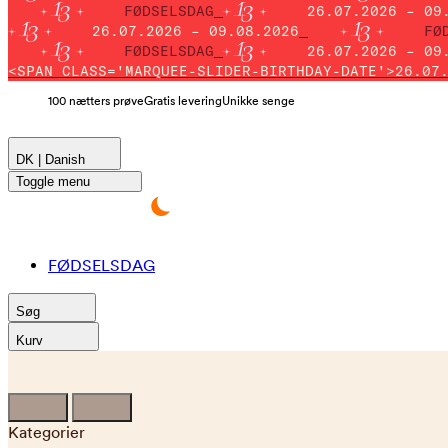
FØDSELSDAG
26.07.2026 – 09
26.07.2026 – 09.08.2026
FØ
FØDSELSDAG
26.07.2026 – 09
<SPAN CLASS='MARQUEE-SLIDER-BIRTHDAY-DATE'>26.07
100 nætters prøve
Gratis levering
Unikke senge
DK | Danish
Toggle menu
FØDSELSDAG
Søg
Kurv
Kategorier