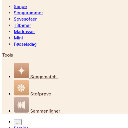
Senge
Sengerammer
Sovesofaer
Tilbehør
Madrasser
Mini
Fødselsdag
Tools
Sengematch
Stofprøve
Sammenligner
...