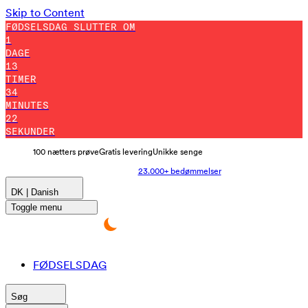
Skip to Content
FØDSELSDAG SLUTTER OM
1
DAGE
13
TIMER
34
MINUTES
13
SEKUNDER
100 nætters prøve
Gratis levering
Unikke senge
23.000+ bedømmelser
DK | Danish
Toggle menu
FØDSELSDAG
Søg