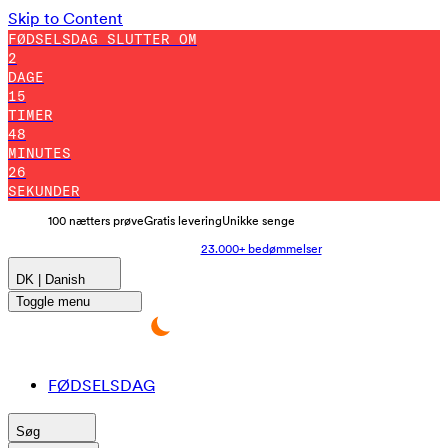
Skip to Content
FØDSELSDAG SLUTTER OM
2
DAGE
15
TIMER
48
MINUTES
20
SEKUNDER
100 nætters prøve
Gratis levering
Unikke senge
23.000+ bedømmelser
DK | Danish
Toggle menu
FØDSELSDAG
Søg