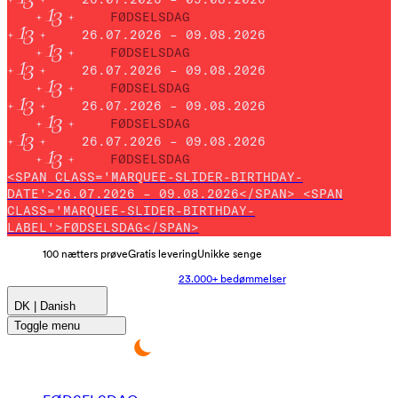
FØDSELSDAG
26.07.2026 – 09.08.2026
FØDSELSDAG
26.07.2026 – 09.08.2026
FØDSELSDAG
26.07.2026 – 09.08.2026
FØDSELSDAG
26.07.2026 – 09.08.2026
FØDSELSDAG
<SPAN CLASS='MARQUEE-SLIDER-BIRTHDAY-
DATE'>26.07.2026 – 09.08.2026</SPAN> <SPAN
CLASS='MARQUEE-SLIDER-BIRTHDAY-
LABEL'>FØDSELSDAG</SPAN>
100 nætters prøve
Gratis levering
Unikke senge
23.000+ bedømmelser
DK | Danish
Toggle menu