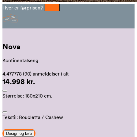
Hvor er førprisen?
Nova
Kontinentalseng
4.477778
(90)
anmeldelser i alt
14.998 kr.
Størrelse:
180x210 cm.
Tekstil:
Boucletta
/ Cashew
Design og køb