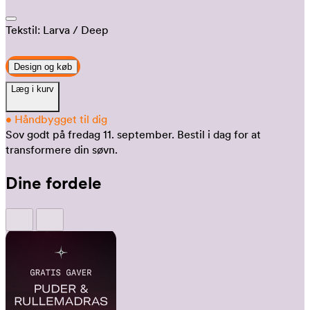
Tekstil:
Larva
/ Deep
Design og køb
Læg i kurv
•
Håndbygget til dig
Sov godt på fredag 11. september.
Bestil i dag for at
transformere din søvn.
Dine fordele