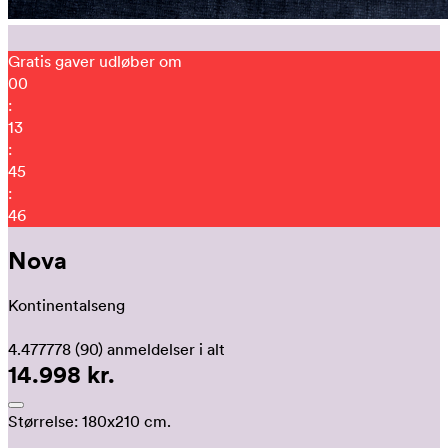
Gratis gaver udløber om
00
:
13
:
45
:
34
Nova
Kontinentalseng
4.477778
(90)
anmeldelser i alt
14.998 kr.
Størrelse:
180x210 cm.