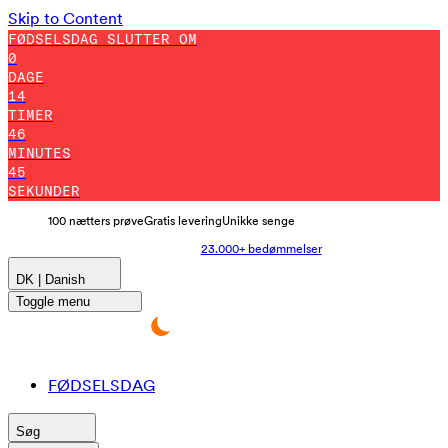
Skip to Content
FØDSELSDAG SLUTTER OM
0
DAGE
14
TIMER
46
MINUTES
33
SEKUNDER
100 nætters prøve
Gratis levering
Unikke senge
23.000+ bedømmelser
DK | Danish
Toggle menu
FØDSELSDAG
Søg