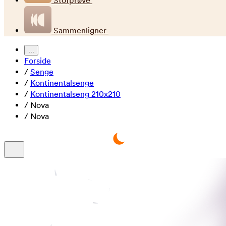
Stofprøve
Sammenligner
...
Forside
/
Senge
/
Kontinentalsenge
/
Kontinentalseng 210x210
/
Nova
/
Nova