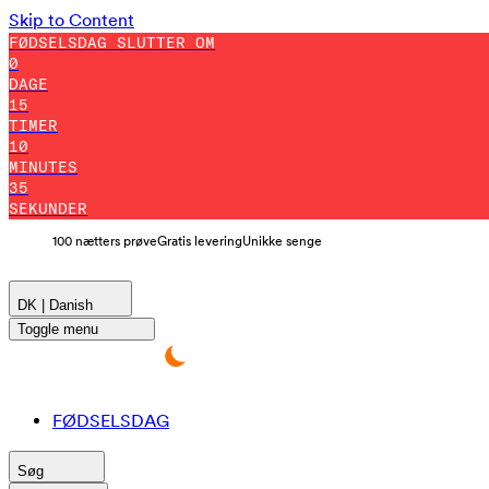
Skip to Content
FØDSELSDAG SLUTTER OM
0
DAGE
15
TIMER
10
MINUTES
33
SEKUNDER
100 nætters prøve
Gratis levering
Unikke senge
DK | Danish
Toggle menu
FØDSELSDAG
Søg