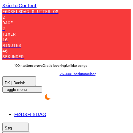
Skip to Content
FØDSELSDAG SLUTTER OM
2
DAGE
2
TIMER
16
MINUTES
36
SEKUNDER
100 nætters prøve
Gratis levering
Unikke senge
23.000+ bedømmelser
DK | Danish
Toggle menu
FØDSELSDAG
Søg