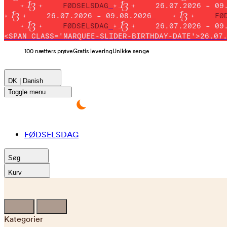
FØDSELSDAG
26.07.2026 – 09
26.07.2026 – 09.08.2026
FØ
FØDSELSDAG
26.07.2026 – 09
<SPAN CLASS='MARQUEE-SLIDER-BIRTHDAY-DATE'>26.07
100 nætters prøve
Gratis levering
Unikke senge
DK | Danish
Toggle menu
FØDSELSDAG
Søg
Kurv
Kategorier