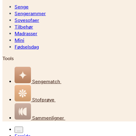
Senge
Sengerammer
Sovesofaer
Tilbehør
Madrasser
Mini
Fødselsdag
Tools
Sengematch
Stofprøve
Sammenligner
...