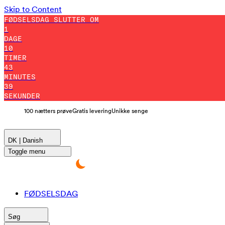
Skip to Content
FØDSELSDAG SLUTTER OM
1
DAGE
10
TIMER
43
MINUTES
38
SEKUNDER
100 nætters prøve
Gratis levering
Unikke senge
DK | Danish
Toggle menu
FØDSELSDAG
Søg