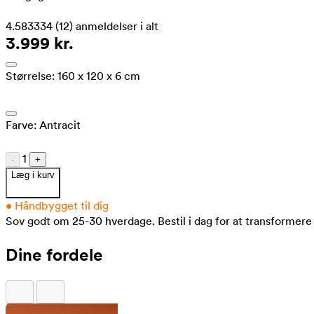
4.583334
(12)
anmeldelser i alt
3.999 kr.
Størrelse:
160 x 120 x 6 cm
Farve:
Antracit
1
-
+
Læg i kurv
•
Håndbygget til dig
Sov godt om 25-30 hverdage.
Bestil i dag for at transformere
Dine fordele