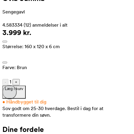
Sengegavl
4.583334
(12)
anmeldelser i alt
3.999 kr.
Størrelse:
160 x 120 x 6 cm
Farve:
Brun
1
-
+
Læg i kurv
•
Håndbygget til dig
Sov godt om 25-30 hverdage.
Bestil i dag for at
transformere din søvn.
Dine fordele