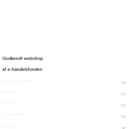
Godkendt webshop
af e-handelsfonden
Dit Bedre Nætter
Koncept
Kvalitet
Information
Følg os