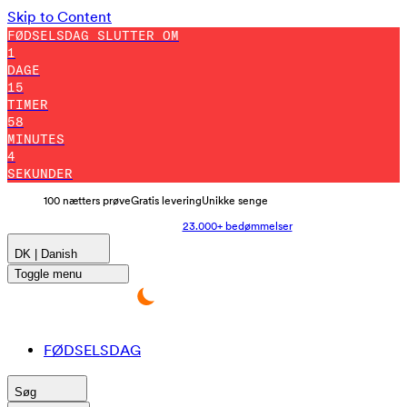
Skip to Content
FØDSELSDAG SLUTTER OM
1
DAGE
15
TIMER
58
MINUTES
3
SEKUNDER
100 nætters prøve
Gratis levering
Unikke senge
23.000+ bedømmelser
DK | Danish
Toggle menu
FØDSELSDAG
Søg